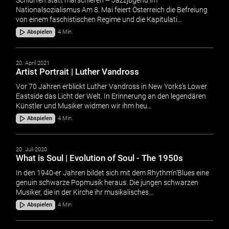
Nationalsozialismus Am 8. Mai feiert Österreich die Befreiung
von einem faschistischen Regime und die Kapitulati…
Abspielen
4 Min.
20. April 2021
Artist Portrait | Luther Vandross
Vor 70 Jahren erblickt Luther Vandross in New Yorks's Lower
Eastside das Licht der Welt. In Erinnerung an den legendären
Künstler und Musiker widmen wir ihm heu…
Abspielen
4 Min.
20. Juli 2020
What is Soul | Evolution of Soul - The 1950s
In den 1940-er Jahren bildet sich mit dem Rhythm’n’Blues eine
genuin schwarze Popmusik heraus. Die jungen schwarzen
Musiker, die in der Kirche ihr musikalisches…
Abspielen
4 Min.