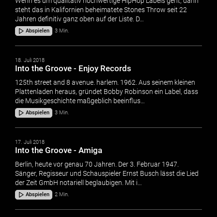
Wenn es um qualitativ hochwertige HipHop Labels geht, dann
steht das in Kalifornien beheimatete Stones Throw seit 22
Jahren definitiv ganz oben auf der Liste. D…
Abspielen
3 Min.
18. Juli 2018
Into the Groove - Enjoy Records
125th street and 8 avenue. harlem. 1962. Aus seinem kleinen
Plattenladen heraus, gründet Bobby Robinson ein Label, dass
die Musikgeschichte maßgeblich beeinflus…
Abspielen
3 Min.
17. Juli 2018
Into the Groove - Amiga
Berlin, heute vor genau 70 Jahren. Der 3. Februar 1947.
Sänger, Regisseur und Schauspieler Ernst Busch lässt die Lied
der Zeit GmbH notariell beglaubigen. Mit i…
Abspielen
2 Min.