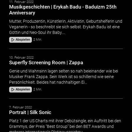
11. Februar 2022
Musikgeschichten | Erykah Badu - Baduizm 25th
Anniversary
Mutter, Produzentin, Künstlerin, Aktivistin, Geburtshelferin und
Veganerin - so beschreibt sie sich selbst. Erykah Badu ist eine
Göttin und Neo-Soul ihr Baby.…
Abspielen
2 Min.
10. Februar 2022
Superfly Screening Room | Zappa
Genie und Wahnsinn lagen selten so nah beieinander wie bei
Musiker Frank Zappa. Sein Werk ist so schillernd wie seine
Persönlichkeit. Beides hat nachhaltigen Ei…
Abspielen
2 Min.
7. Februar 2022
Portrait | Silk Sonic
Platz 1 der US Charts mit ihrer Debütsingle, ein Auftritt bei den
Grammys, der Preis "Best Group" bei den BET Awards und
mehrere internationale Platinauszeichnu…